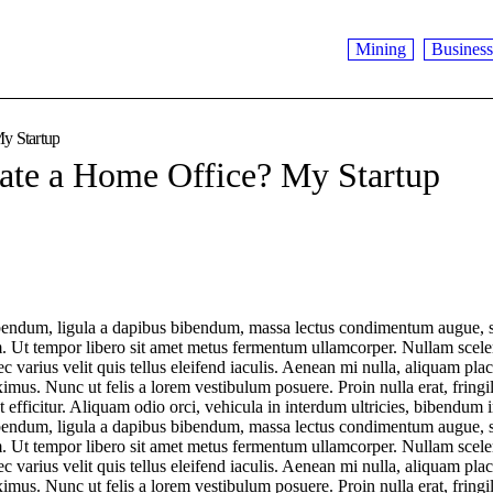
Mining
Business
y Startup
ate a Home Office? My Startup
bendum, ligula a dapibus bibendum, massa lectus condimentum augue, s
m. Ut tempor libero sit amet metus fermentum ullamcorper. Nullam scele
ec varius velit quis tellus eleifend iaculis. Aenean mi nulla, aliquam plac
us. Nunc ut felis a lorem vestibulum posuere. Proin nulla erat, fringi
 efficitur. Aliquam odio orci, vehicula in interdum ultricies, bibendum in
bendum, ligula a dapibus bibendum, massa lectus condimentum augue, s
m. Ut tempor libero sit amet metus fermentum ullamcorper. Nullam scele
ec varius velit quis tellus eleifend iaculis. Aenean mi nulla, aliquam plac
us. Nunc ut felis a lorem vestibulum posuere. Proin nulla erat, fringi