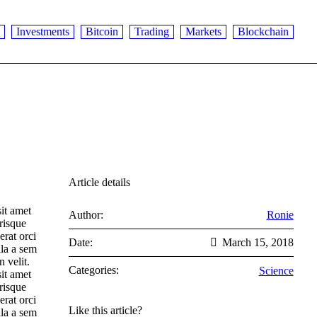
Investments
Bitcoin
Trading
Markets
Blockchain
Article details
it amet
Author:
Ronie
risque
erat orci
Date:
March 15, 2018
lla a sem
 velit.
Categories:
Science
it amet
risque
erat orci
Like this article?
lla a sem